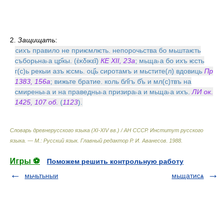
2.
Защищать
:
сихъ правило не приѥмлѥть. непорочьства бо мьштаѥть
съборьна˫а цр҃кы. (ἐκδικεῖ)
КЕ XII, 23а
; мьща˫а бо ихъ ѥсть
г(с)ь рекыи азъ ѥсмь. оц҃ь сиротамъ и мьстите(л) вдовиць
Пр
1383, 156а
; вижьте братие. коль бл҃гъ б҃ъ и мл(с)твъ на
смирены˫а и на праведны˫а призира˫а и мьща˫а ихъ.
ЛИ ок.
1425, 107 об.
(
1123
).
Словарь древнерусского языка (XI-XIV вв.) / АН СССР. Институт русского
языка. — М.: Русский язык
.
Главный редактор Р. И. Аванесов
.
1988
.
Игры ⚽
Поможем решить контрольную работу
мьчьтьныи
мьщатисѧ