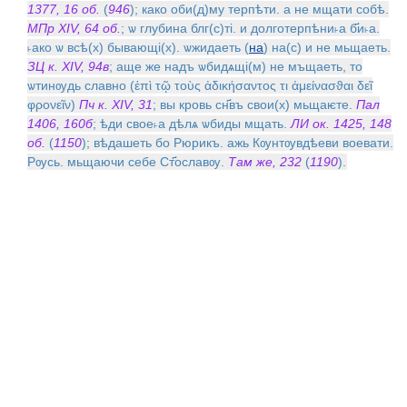
1377, 16 об.
(
946
); како оби(д)му терпѣти. а не мщати собѣ.
МПр XIV, 64 об.
; ѡ глубина блг(с)тi. и долготерпѣни˫а б҃и˫а.
˫ако ѡ всѣ(х) бывающi(х). ѡжидаеть (
на
) на(с) и не мьщаеть.
ЗЦ к. XIV, 94в
; аще же надъ ѡбидѧщi(м) не мъщаеть, то
ѡтинѹдь славно (ἐπὶ τῷ τοὺς ἀδικήσαντος τι ἀμείνασϑαι δεῖ
φρονεῖν)
Пч к. XIV, 31
; вы кровь сн҃въ свои(х) мьщаѥте.
Пал
1406, 160б
; ѣди свое˫а дѣлѧ ѡбиды мщать.
ЛИ ок. 1425, 148
об.
(
1150
); вѣдашеть бо Рюрикъ. ажь Кѹнтѹвдѣеви воевати.
Рѹсь. мьщаючи себе Ст҃ославѹ.
Там же, 232
(
1190
).