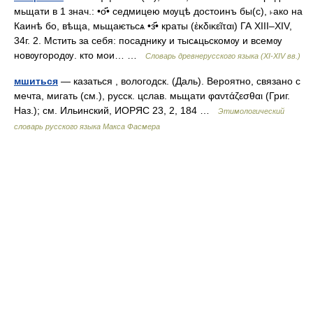
мьщати в 1 знач.: •о҃• седмицею мѹцѣ достоинъ бы(с), ˫ако на
Каинѣ бо, вѣща, мьщаѥтьсѧ •з҃• краты (ἐκδικεῖται) ГА XIII–XIV,
34г. 2. Мстить за себя: посаднику и тысѧцьскомѹ и всемѹ
новѹгородѹ. кто мои… …
Словарь древнерусского языка (XI-XIV вв.)
мшиться
— казаться , вологодск. (Даль). Вероятно, связано с
мечта, мигать (см.), русск. цслав. мьщати φαντάζεσθαι (Григ.
Наз.); см. Ильинский, ИОРЯС 23, 2, 184 …
Этимологический
словарь русского языка Макса Фасмера