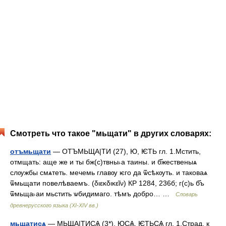
Смотреть что такое "мьщати" в других словарях:
отъмьщати
— ОТЪМЬЩА|ТИ (27), Ю, ѤТЬ гл. 1.Мстить,
отмщать: аще же и ты бж(с)твны˫а таины. и б҃жественыѧ
слѹжбы смѧтеть. мечемь главѹ ѥго да ѿсѣкѹть. и таковаѧ
ѿмьщати повелѣваемъ. (διεκδικεῖν) КР 1284, 236б; г(с)ь б҃ъ
ѿмьща˫аи мьстить ѡбидимаго. тѣмъ добро… …
Словарь
древнерусского языка (XI-XIV вв.)
мьщатисѧ
— МЬЩА|ТИСѦ (3*), ЮСѦ, ѤТЬСѦ гл. 1.Страд. к