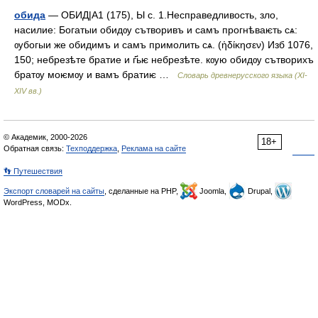
обида
— ОБИД|А1 (175), Ы с. 1.Несправедливость, зло,
насилие: Богатыи обидѹ сътворивъ и самъ прогнѣваѥть сѧ:
ѹбогыи же обидимъ и самъ примолить сѧ. (ἠδίκησεν) Изб 1076,
150; небрезѣте братие и г҃ьѥ небрезѣте. кѹю обидѹ сътворихъ
братѹ моѥмѹ и вамъ братиѥ …
Словарь древнерусского языка (XI-
XIV вв.)
© Академик, 2000-2026
18+
Обратная связь:
Техподдержка
,
Реклама на сайте
👣 Путешествия
Экспорт словарей на сайты
, сделанные на PHP,
Joomla,
Drupal,
WordPress, MODx.