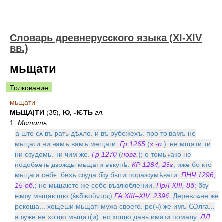
Словарь древнерусского языка (XI-XIV
вв.)
мьщати
Толкование
мьщати
МЬЩА|ТИ
(35),
Ю, -ѤТЬ
гл.
1.
Мстить
:
а што сѧ въ рать дѣѧло. и въ рубежехъ. про то вамъ не
мьщати ни намъ вамъ мещати.
Гр 1265
(
з.-р.
); не мщати ти
ни сѹдомь. ни чим же.
Гр 1270
(
новг.
); о томь ˫ако не
подобаеть двожды мьщати въкупѣ.
КР 1284, 26г
; иже бо кто
мьща˫а себе. безъ сѹда б҃ѹ быти поразѹмѣвати.
ПНЧ 1296,
15 об.
; не мьщаѥте же себе възлюблении.
ПрЛ XIII, 8б
; б҃ѹ
ѥмѹ мьщающю (ἐκδικοῦντος)
ГА XIII–XIV, 239б
; Деревлѧне же
рекоша... хощеши мьщатi мужа своего. ре(ч) же имъ Ѡлга...
а ѹже не хощю мьщат(и). но хощю дань имати помалу.
ЛЛ