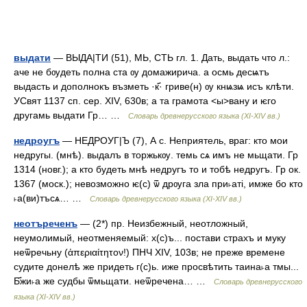
выдати
— ВЫДА|ТИ (51), МЬ, СТЬ гл. 1. Дать, выдать что л.:
аче не бѹдеть полна ста ѹ домажирича. а осмь десѩтъ
выдасть и дополнокъ възметь ·к҃· гриве(н) ѹ кнѩзѩ исъ клѣти.
УСвят 1137 сп. сер. XIV, 630в; а та грамота <ы>вану и ѥго
другамь выдати Гр… …
Словарь древнерусского языка (XI-XIV вв.)
недроугъ
— НЕДРОУГ|Ъ (7), А с. Неприятель, враг: кто мои
недругы. (мнѣ). выдалъ в торжькѹ. темь сѧ имъ не мьщати. Гр
1314 (новг.); а кто будеть мнѣ недругъ то и тобѣ недругъ. Гр ок.
1367 (моск.); невозможно ѥ(с) ѿ дрѹга зла при˫атi, имже бо кто
˫а(ви)тъсѧ… …
Словарь древнерусского языка (XI-XIV вв.)
неотъреченъ
— (2*) пр. Неизбежный, неотложный,
неумолимый, неотменяемый: х(с)ъ... постави страхъ и муку
неѿречьну (ἀπεριαίτητον!) ПНЧ XIV, 103в; не преже времене
судите донелѣ же придеть г(с)ь. иже просвѣтить таина˫а тмы...
Б҃жи˫а же судбы ѿмьщати. неѿречена… …
Словарь древнерусского
языка (XI-XIV вв.)